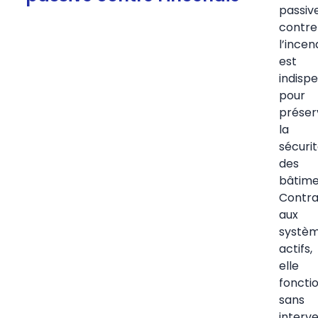
passiv
contre
l’incen
est
indisp
pour
préser
la
sécuri
des
bâtime
Contra
aux
systè
actifs,
elle
foncti
sans
interv