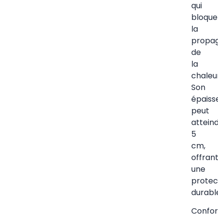
qui
bloque
la
propag
de
la
chaleu
Son
épaiss
peut
attein
5
cm,
offran
une
protec
durabl
Confo