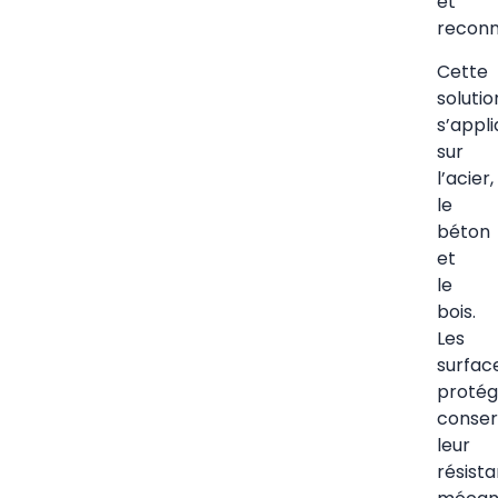
et
recon
Cette
solutio
s’appl
sur
l’acier,
le
béton
et
le
bois.
Les
surfac
protég
conser
leur
résist