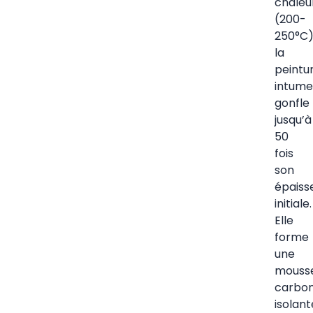
chaleu
(200-
250°C)
la
peintu
intume
gonfle
jusqu’à
50
fois
son
épaiss
initiale.
Elle
forme
une
mouss
carbon
isolant