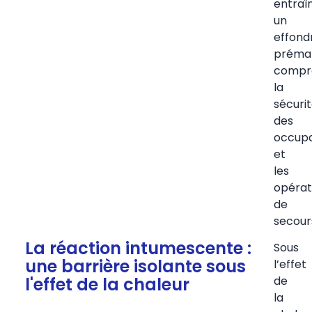
entraî
un
effon
prémat
compr
la
sécuri
des
occup
et
les
opérat
de
secour
La réaction intumescente :
Sous
une barrière isolante sous
l’effet
l'effet de la chaleur
de
la