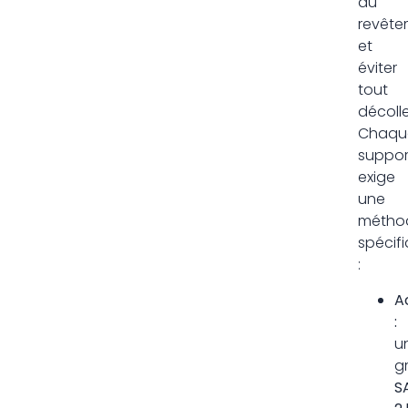
du
revête
et
éviter
tout
décoll
Chaqu
suppor
exige
une
métho
spécif
:
A
:
u
g
S