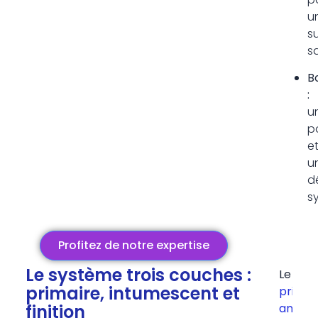
u
s
sa
B
:
u
p
e
u
d
s
Profitez de notre expertise
Le système trois couches :
Le
primaire, intumescent et
primai
finition
antico