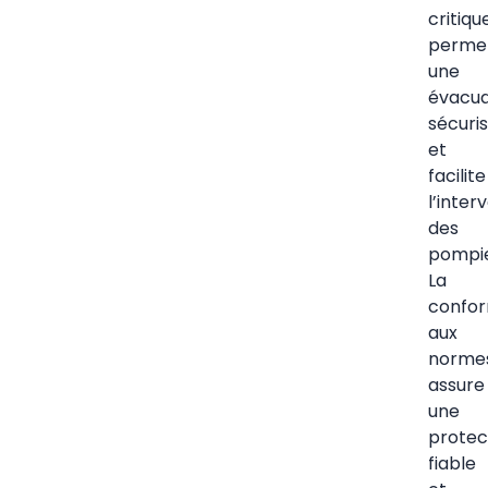
critiqu
perme
une
évacua
sécuri
et
facilite
l’inter
des
pompie
La
confor
aux
norme
assure
une
protec
fiable