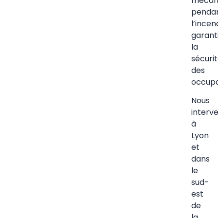
mécan
penda
l’incen
garant
la
sécuri
des
occupa
Nous
interv
à
Lyon
et
dans
le
sud-
est
de
la