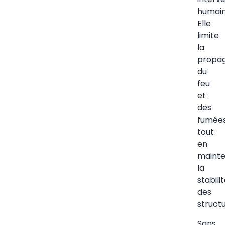
humain
Elle
limite
la
propag
du
feu
et
des
fumée
tout
en
maint
la
stabili
des
structu
Sans